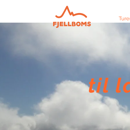
Ture
til 