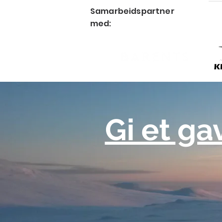
Samarbeidspartner
med:
Gi et ga