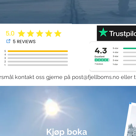
rsmål kontakt oss gjerne på
post@fjellboms.no
eller t
Kjøp boka