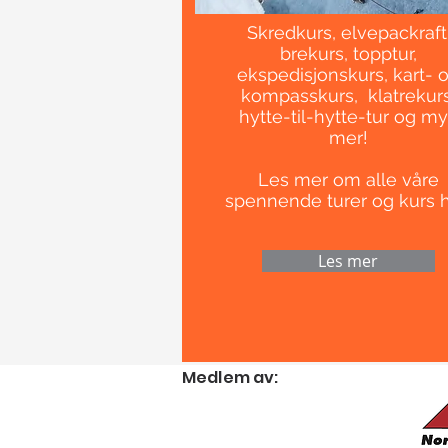
Skredkurs, elvepackraft
brekurs, topptur,
ekspedisjonskurs, kart- 
kompasskurs, klatrekurs
hytte-til-hytte-tur og m
mer!
Les mer om alle våre
spennende turer og kurs h
Les mer
Medlem av: