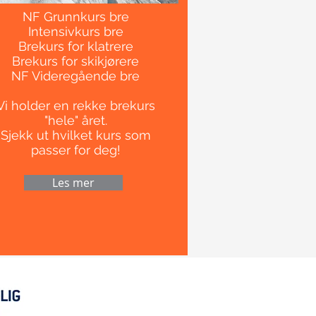
NF Grunnkurs bre
Intensivkurs bre
Brekurs for klatrere
Brekurs for skikjørere
NF Videregående bre
Vi holder en rekke brekurs
"hele" året.
Sjekk ut hvilket kurs som
passer for deg!
Les mer