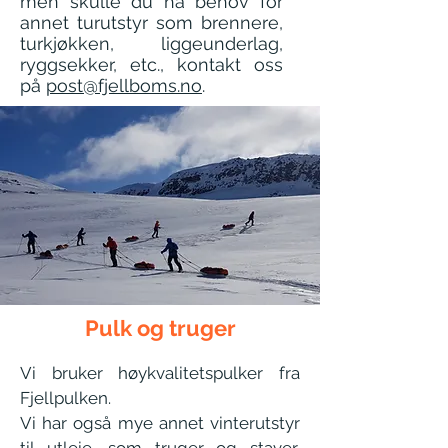
men skulle du ha behov for
annet turutstyr som brennere,
turkjøkken, liggeunderlag,
ryggsekker, etc., kontakt oss
på
post@fjellboms.no
.
Pulk og truger
Vi bruker høykvalitetspulker fra
Fjellpulken.
Vi har også mye annet vinterutstyr