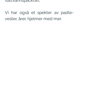
flattvannspackraft.
Vi har også et spekter av padle
-
vester, årer, hjelmer med mer.
Klikk her for mer info!
Breutstyr
Vi leier ut stegjern, isøkser, seler og
hjelmer.