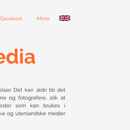
Gavekort
More
edia
lser. Det kan aldri bli det
e og fotografere, slik at
nester som kan brukes i
ske og utenlandske medier