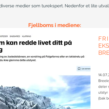
i diverse medier som turekspert. Nedenfor et lite utval
Fjellboms i mediene:
FR
EK
BR
14.07
Breeks
deler 
utstyr
(bak b