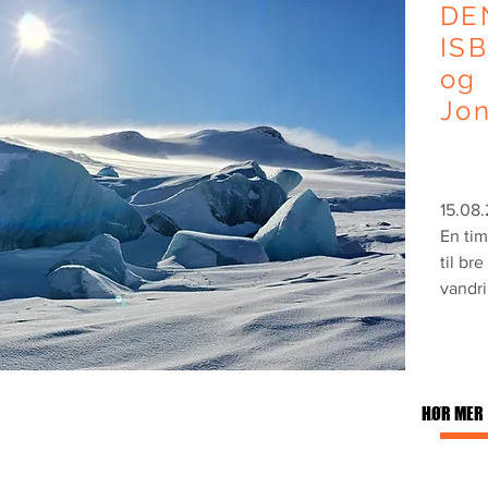
DE
IS
og 
Jo
15.08
En tim
til br
vandrin
HØR MER