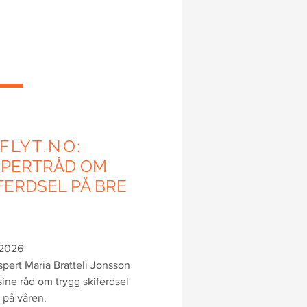
IFLYT.NO:
SPERTRÅD OM
FERDSEL PÅ BRE
.2026
pert Maria Bratteli Jonsson
sine råd om trygg skiferdsel
 på våren.