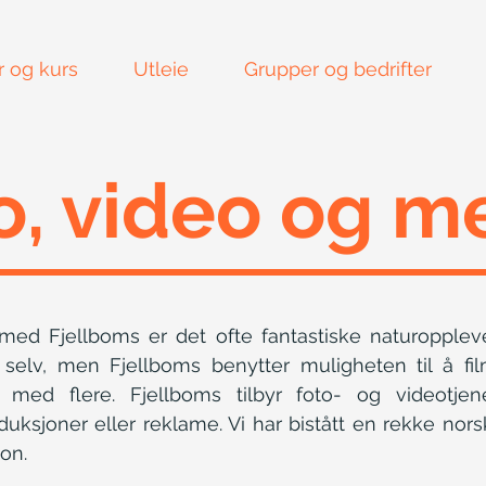
r og kurs
Utleie
Grupper og bedrifter
o, video og m
s med Fjellboms er det ofte fantastiske naturoppleve
v, men Fjellboms benytter muligheten til å film
 med flere. Fjellboms tilbyr foto- og videotje
sjoner eller reklame. Vi har bistått en rekke nor
on.