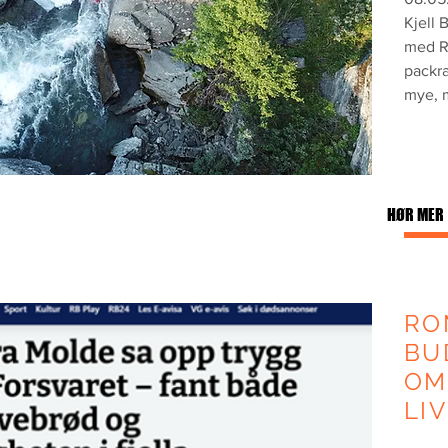
Kjell 
med R
packra
mye, 
HØR MER
RO
BU
OM
LI