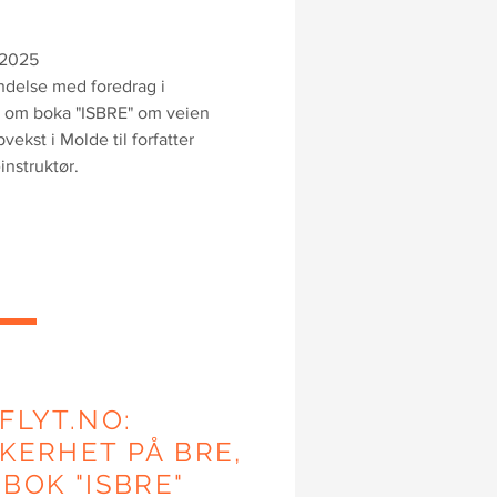
.2025
indelse med foredrag i
 om boka "ISBRE" om veien
pvekst i Molde til forfatter
instruktør.
IFLYT.NO:
KKERHET PÅ BRE,
 BOK "ISBRE"