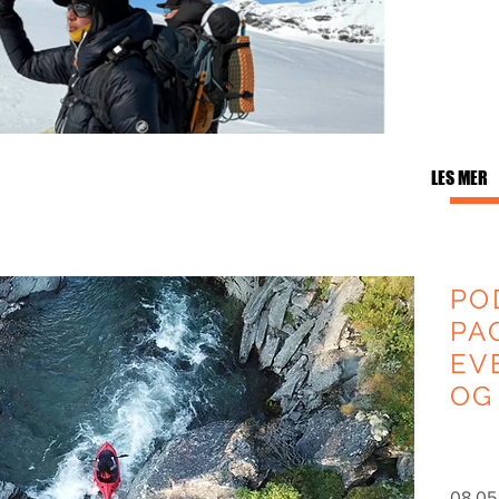
LES MER
PO
PA
EV
OG
08.05