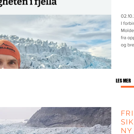
02.10
I forb
Molde
fra op
og bre
LES MER
FR
SI
NY