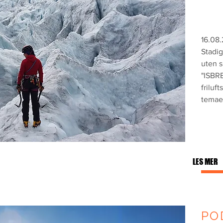
16.08
Stadig
uten s
"ISBRE
friluf
temae
LES MER
PO