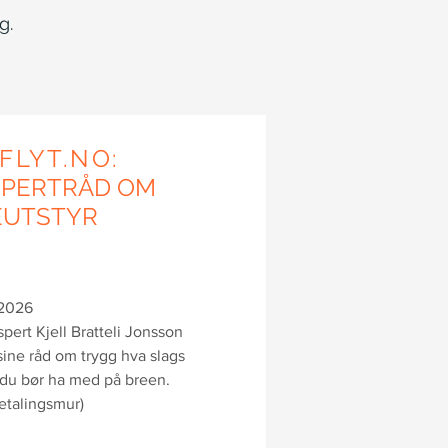
g.
IFLYT.NO:
SPERTRÅD OM
EUTSTYR
.2026
pert Kjell Bratteli Jonsson
sine råd om trygg hva slags
 du bør ha med på breen.
etalingsmur)