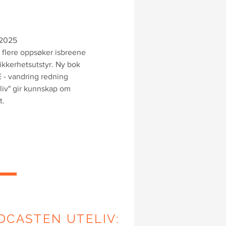
.2025
 flere oppsøker isbreene
ikkerhetsutstyr. Ny bok
 - vandring redning
tsliv" gir kunnskap om
t.
DCASTEN UTELIV: