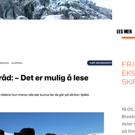
LES MER
FR
EK
SKI
19.05
Breeks
deler 
på bre