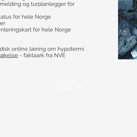
melding og turplanlegger for
atus for hele Norge
er
enteringskart for hele Norge
disk online læring om hypotermi
søkelse
- faktaark fra NVE
© 2017
Fjellboms.no