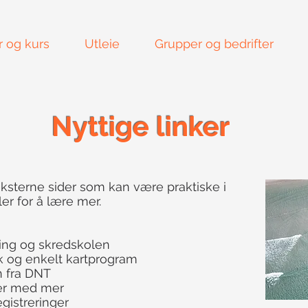
r og kurs
Utleie
Grupper og bedrifter
Nyttige linker
l eksterne sider som kan være praktiske i
er for å lære mer.
ing og skredskolen
k og enkelt kartprogram
n fra DNT
er med mer
egistreringer