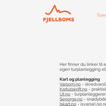
Ture
Her finner du linker ti
egen turplanlegging ell
Kart og planlegging
Varsom.no
- skredvarsl
Kartutskrift.no
- praktis
Ut.no
- turplanleggere
Senorge.no
- snødybd
Iskart.no
- isvarsel og r