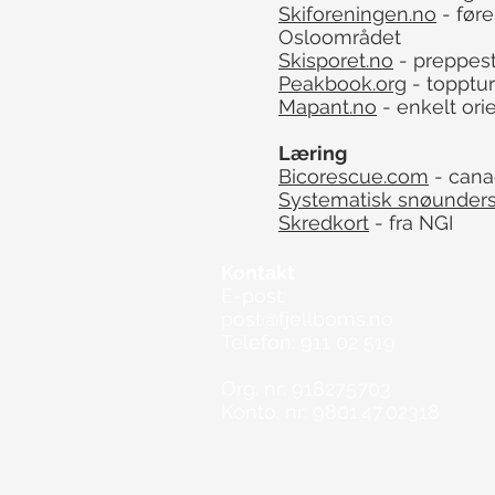
Skiforeningen.no
- føre
Osloområdet
Skisporet.no
- preppest
Peakbook.org
- topptur
Mapant.no
- enkelt ori
Læring
Bicorescue.com
- cana
Systematisk snøunder
Skredkort
- fra NGI
Kontakt
E-post:
post@fjellboms.no
Telefon: 911 02 519
Org. nr: 918275703
Konto. nr: 9801.47.02318