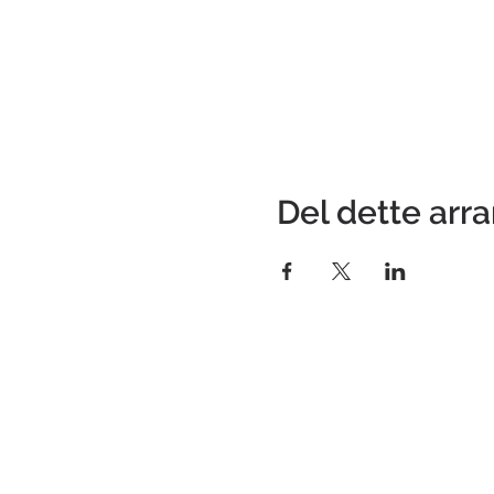
Del dette ar
Kontakt
E-post:
post@fjellboms.no
Telefon: 911 02 519