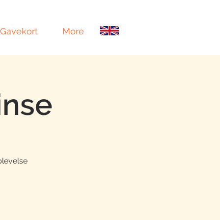
Gavekort
More
inse
plevelse