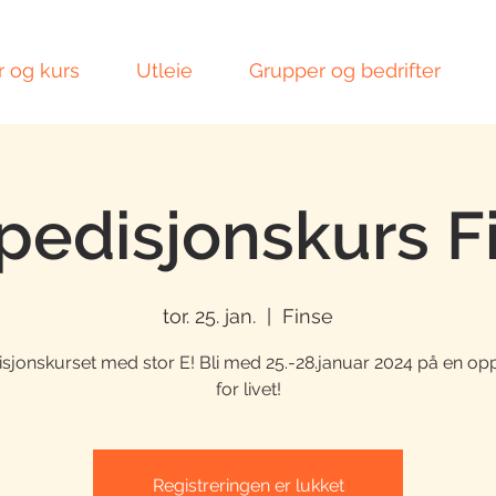
r og kurs
Utleie
Grupper og bedrifter
pedisjonskurs F
tor. 25. jan.
  |  
Finse
sjonskurset med stor E! Bli med 25.-28.januar 2024 på en op
for livet!
Registreringen er lukket